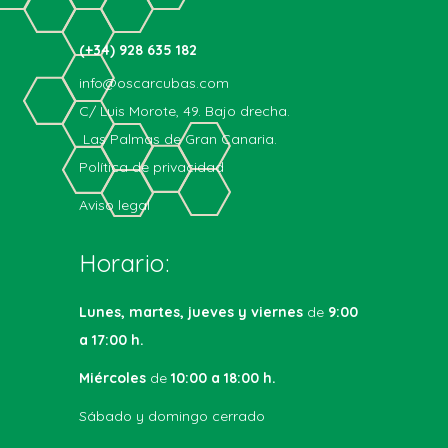
(+34) 928 635 182
info@oscarcubas.com
C/ Luis Morote, 49. Bajo drecha.
Las Palmas de Gran Canaria.
Política de privacidad
Aviso legal
Horario:
Lunes, martes, jueves y viernes
de
9:00
a 17:00 h.
Miércoles
de
10:00 a 18:00 h.
Sábado y domingo cerrado