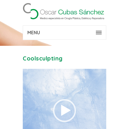
MENU
Coolsculpting
Reproductor
de
vídeo