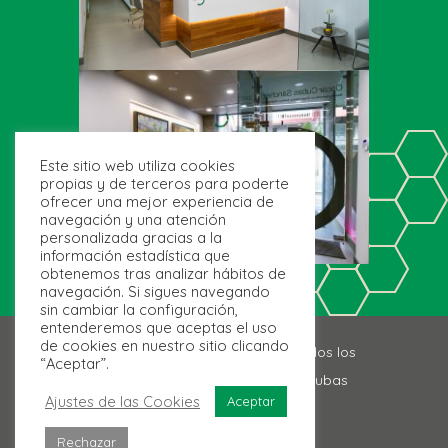
Este sitio web utiliza cookies
propias y de terceros para poderte
ofrecer una mejor experiencia de
navegación y una atención
personalizada gracias a la
información estadística que
obtenemos tras analizar hábitos de
navegación. Si sigues navegando
sin cambiar la configuración,
entenderemos que aceptas el uso
de cookies en nuestro sitio clicando
Copyright © 2020
ConLíneas.
Todos los
“Aceptar”.
derechos reservados @Óscar Cubas
Ajustes de las Cookies
Aceptar
Sánchez
Rechazar