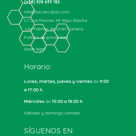
(+34) 928 635 182
info@oscarcubas.com
C/ Luis Morote, 49. Bajo drecha.
Las Palmas de Gran Canaria.
Política de privacidad
Aviso legal
Horario:
Lunes, martes, jueves y viernes
de
9:00
a 17:00 h.
Miércoles
de
10:00 a 18:00 h.
Sábado y domingo cerrado
SÍGUENOS EN: